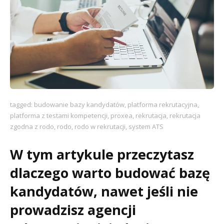
tagged:
budowanie bazy kandydatów
,
platforma rekrutacyjna
,
platforma z testami kompetencji
,
proxea
,
rekrutacja
,
rekrutacja
zgodna z rodo
,
rodo
,
rodo w rekrutacji
,
system ATS
W tym artykule przeczytasz
dlaczego warto budować bazę
kandydatów, nawet jeśli nie
prowadzisz agencji